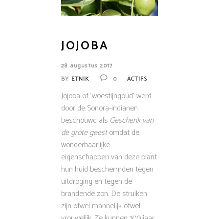
JOJOBA
28 augustus 2017
BY
ETNIK
0
ACTIFS
Jojoba of ‘woestijngoud’ werd
door de Sonora-indianen
beschouwd als
Geschenk van
de grote geest
omdat de
wonderbaarlijke
eigenschappen van deze plant
hun huid beschermden tegen
uitdroging en tegen de
brandende zon. De struiken
zijn ofwel mannelijk ofwel
vrouwelijk. Ze kunnen 100 jaar