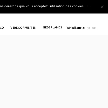
onsidérerons que vous acceptez l'utilisation des cookies.
Ok
NEDERLANDS
 CO
VERKOOPPUNTEN
Winkelkarretje
(
0.00
€
)