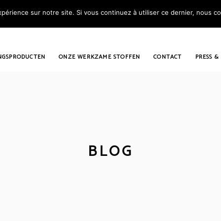
périence sur notre site. Si vous continuez à utiliser ce dernier, nous c
NGSPRODUCTEN
ONZE WERKZAME STOFFEN
CONTACT
PRESS &
BLOG