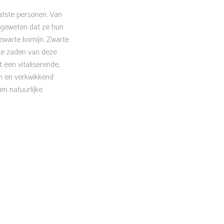
aatste personen. Van
 geweten dat ze hun
 zwarte komijn. Zwarte
te zaden van deze
 een vitaliserende,
ch en verkwikkend
n natuurlijke