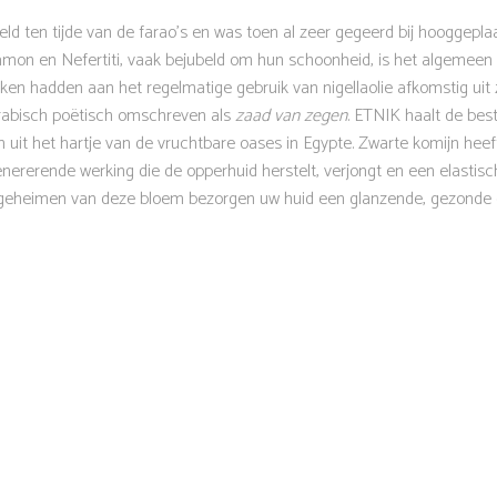
eld ten tijde van de farao’s en was toen al zeer gegeerd bij hooggepl
amon en Nefertiti, vaak bejubeld om hun schoonheid, is het algemeen
nken hadden aan het regelmatige gebruik van nigellaolie afkomstig uit
Arabisch poëtisch omschreven als
zaad van zegen
. ETNIK haalt de bes
 uit het hartje van de vruchtbare oases in Egypte. Zwarte komijn heeft
ererende werking die de opperhuid herstelt, verjongt en een elastis
geheimen van deze bloem bezorgen uw huid een glanzende, gezonde e