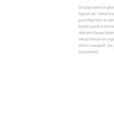
De plant werd al gete
figuren als Toetanch
prachtige teint te da
komijn wordt in het 
delicate blauwe bloem
verzachtende en regen
effect meegeeft. De 
schoonheid.