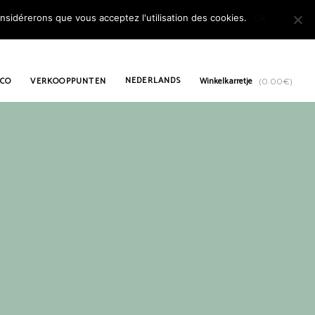
onsidérerons que vous acceptez l'utilisation des cookies.
Ok
NEDERLANDS
 CO
VERKOOPPUNTEN
Winkelkarretje
(
0.00
€
)