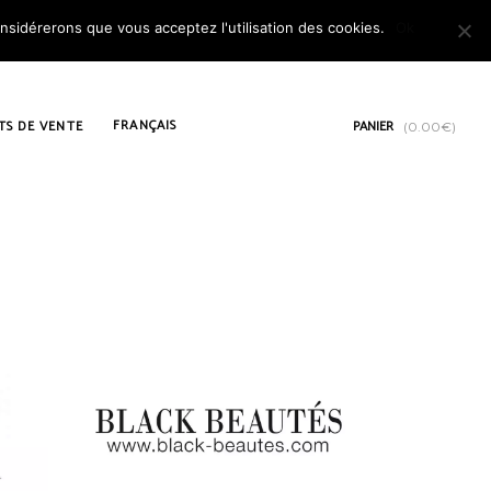
onsidérerons que vous acceptez l'utilisation des cookies.
Ok
FRANÇAIS
TS DE VENTE
PANIER
(
0.00
€
)