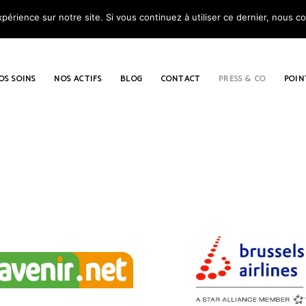
périence sur notre site. Si vous continuez à utiliser ce dernier, nous c
OS SOINS
NOS ACTIFS
BLOG
CONTACT
PRESS & CO
POIN