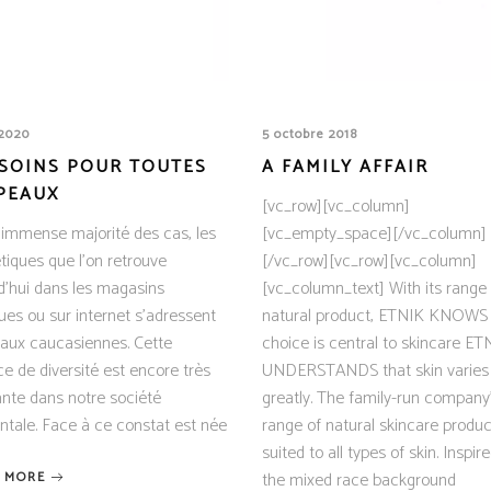
 2020
5 octobre 2018
 SOINS POUR TOUTES
A FAMILY AFFAIR
PEAUX
[vc_row][vc_column]
’immense majorité des cas, les
[vc_empty_space][/vc_column]
tiques que l’on retrouve
[/vc_row][vc_row][vc_column]
d’hui dans les magasins
[vc_column_text] With its range a
ues ou sur internet s’adressent
natural product, ETNIK KNOWS 
aux caucasiennes. Cette
choice is central to skincare ET
 de diversité est encore très
UNDERSTANDS that skin varies
nte dans notre société
greatly. The family-run company
ntale. Face à ce constat est née
range of natural skincare produc
suited to all types of skin. Inspir
the mixed race background
 MORE