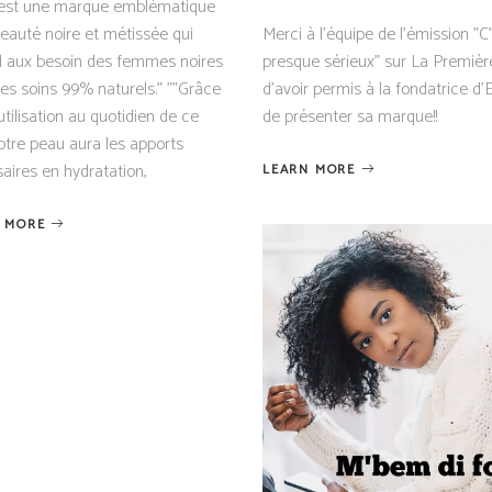
 est une marque emblématique
beauté noire et métissée qui
Merci à l'équipe de l'émission "C
 aux besoin des femmes noires
presque sérieux" sur La Premièr
es soins 99% naturels." ""Grâce
d'avoir permis à la fondatrice d'E
utilisation au quotidien de ce
de présenter sa marque!!
votre peau aura les apports
aires en hydratation,
LEARN MORE
 MORE