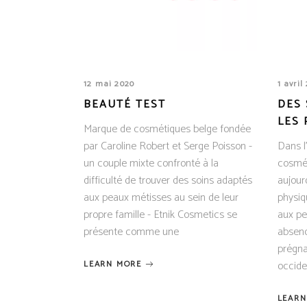
12 mai 2020
1 avril
BEAUTÉ TEST
DES
LES 
Marque de cosmétiques belge fondée
par Caroline Robert et Serge Poisson -
Dans l
un couple mixte confronté à la
cosmé
difficulté de trouver des soins adaptés
aujour
aux peaux métisses au sein de leur
physiq
propre famille - Etnik Cosmetics se
aux pe
présente comme une
absence
prégna
occide
LEARN MORE
LEARN