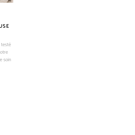
USE
 testé
otre
e soin