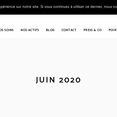
périence sur notre site. Si vous continuez à utiliser ce dernier, nous c
OS SOINS
NOS ACTIFS
BLOG
CONTACT
PRESS & CO
POIN
JUIN 2020