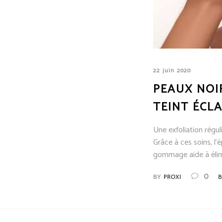
22 juin 2020
PEAUX NOI
TEINT ÉCL
Une exfoliation régul
Grâce à ces soins, l’
gommage aide à élim
0
BY
PROXI
B