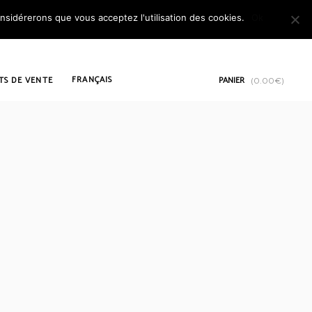
onsidérerons que vous acceptez l'utilisation des cookies.
Ok
FRANÇAIS
TS DE VENTE
PANIER
(
0.00
€
)